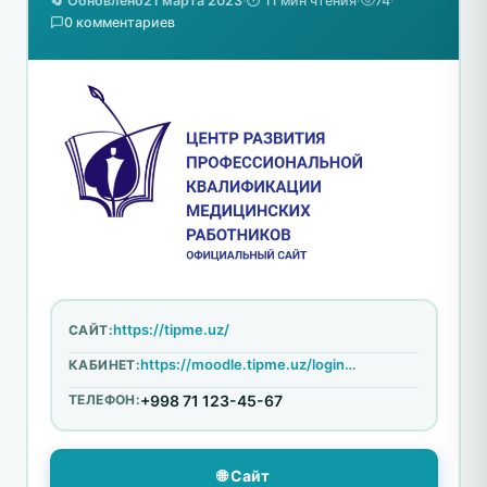
🔄 Обновлено
21 марта 2023
·
⏱️ 11 мин чтения
·
74
·
0 комментариев
https://tipme.uz/
САЙТ:
https://moodle.tipme.uz/login/index.php
КАБИНЕТ:
ТЕЛЕФОН:
+998 71 123-45-67
🌐 Сайт