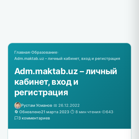
Главная
›
Образование
›
Adm.maktab.uz – личный кабинет, вход и регистрация
Adm.maktab.uz – личный
кабинет, вход и
регистрация
Рустам Усманов
·
📅 26.12.2022
🔄 Обновлено
21 марта 2023
·
⏱️ 8 мин чтения
·
643
·
3 комментариев