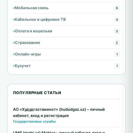
Мобильная связь
6
Кабельное и цифровое ТВ
4
Оплата и кошельки
3
Страхование
2
Онлайн-игры
1
Бухучет
1
ПОПУЛЯРНЫЕ СТАТЬИ
АО «Худудгазтаминот» (hududgaz.uz) – личный
кабинет, вход и регистрация
Государственные службы
UMS (mobi.uz) Mobiuz – личный кабинет, вход и