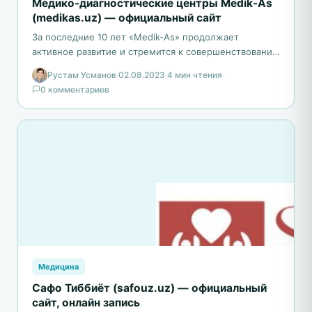
Медико-диагностические центры Medik-As
(medikas.uz) — официальный сайт
За последние 10 лет «Medik-As» продолжает
активное развитие и стремится к совершенствованию
всех аспектов своей деятельности. Благодаря этому,
Рустам Усманов
·
02.08.2023
·
4 мин чтения
·
они успешно удерживают лидерские…
0 комментариев
Медицина
Сафо Тиббиёт (safouz.uz) — официальный
сайт, онлайн запись