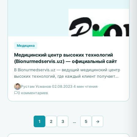
Медицина
Медицинский центр высоких технологий
(Bionurmedservis.uz) — официальный сайт
В Bionurmedservis.uz — ведущий медицинский центр
высоких технологий, где каждый клиент получает
персонализированный и комплексный подход.
Рустам Усманов
·
02.08.2023
·
4 мин чтения
·
Опытные специалисты учитывают уникальные
0 комментариев
особенности каждого…
1
2
3
…
5
→