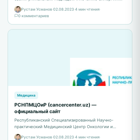
Она отличается от других клиник комбинированным
Рустам Усманов
·
02.08.2023
·
4 мин чтения
·
методом, не использующим…
0 комментариев
Медицина
РСНПМЦОиР (cancercenter.uz) —
официальный сайт
Республиканский Специализированный Научно-
практический Медицинский Центр Онкологии и
Радиологии (РСНПМЦОиР) Минздрава РУз, обладая
Рустам Усманов
·
02.08.2023
·
4 мин чтения
·
богатой историей, начал свою деятельность в 1962