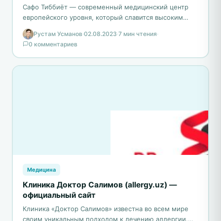
Сафо Тиббиёт — современный медицинский центр
европейского уровня, который славится высоким
качеством оказания медицинской помощи и
Рустам Усманов
·
02.08.2023
·
7 мин чтения
·
комфортными условиями для пациентов. Основанная
0 комментариев
в…
Медицина
Клиника Доктор Салимов (allergy.uz) —
официальный сайт
Клиника «Доктор Салимов» известна во всем мире
своим уникальным подходом к лечению аллергии.