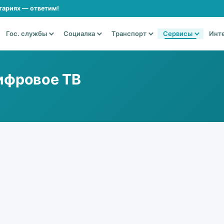
тариях — ответим!
Гос. службы
Социалка
Транспорт
Сервисы
Инт
ифровое ТВ