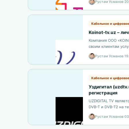
Рустам Усманов
·
20
Кабельное и цифровое
Koinot-tv.uz – ли
Компания ООО «KOINO
своим клиентам услу
Рустам Усманов
·
19
Кабельное и цифровое
Уздигитал (uzdtv.
регистрация
UZDIGITAL TV являет
DVB-T и DVB-T2 на т
большому количеств
Рустам Усманов
·
03