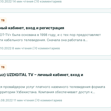
.10.2022
·
14 мин чтения
·
0 комментариев
 ТВ
чный кабинет, вход и регистрация
T-TV» была основана в 1998 году, и с тех пор предоставляет
ги кабельного телевидения. Сначала она работала в…
.10.2022
·
8 мин чтения
·
0 комментариев
 ТВ
uz) UZDIGITAL TV – личный кабинет, вход и
ся провайдером услуг платного наземного телевидения формата
ерритории Узбекистана. Компания обеспечивает доступ к
у телеканалов,…
.08.2022
·
11 мин чтения
·
0 комментариев