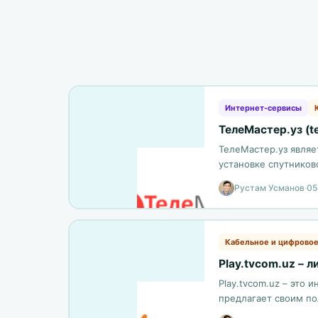
Интернет-сервисы
ТелеМастер.уз (t
ТелеМастер.уз явля
установке спутников
отрасли благодаря в
Рустам Усманов
·
05
Кабельное и цифровое
Play.tvcom.uz – л
Play.tvcom.uz – это
предлагает своим по
качестве, а также…