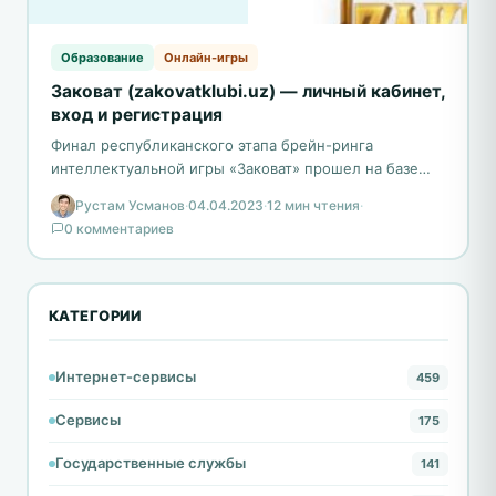
Образование
Онлайн-игры
Заковат (zakovatklubi.uz) — личный кабинет,
вход и регистрация
Финал республиканского этапа брейн-ринга
интеллектуальной игры «Заковат» прошел на базе
экотуристического центра «Оазис пустыни Бухара»,
Рустам Усманов
·
04.04.2023
·
12 мин чтения
·
расположенного в Ромитанском районе Бухарской
0 комментариев
области. Команды…
КАТЕГОРИИ
Интернет-сервисы
459
Сервисы
175
Государственные службы
141