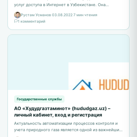
услуг доступа в Интернет в Узбекистане. Она
появилась на рынке в 1999 году и с тех пор…
Рустам Усманов
·
03.08.2022
·
7 мин чтения
·
1 комментарий
Государственные службы
АО «Худудгазтаминот» (hududgaz.uz) –
личный кабинет, вход и регистрация
Актуальность автоматизации процессов контроля и
учета природного газа является одной из важнейших
задач для компаний, занимающихся его добычей и