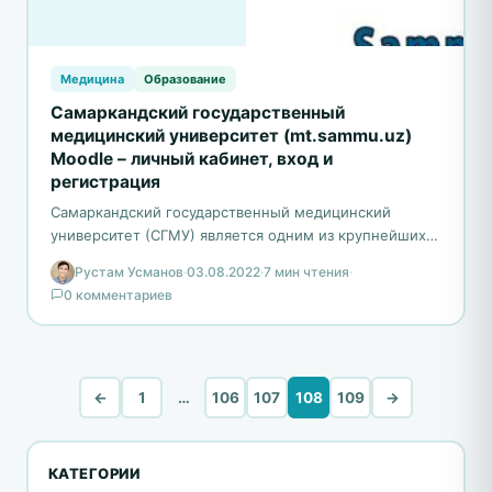
Медицина
Образование
Самаркандский государственный
медицинский университет (mt.sammu.uz)
Moodle – личный кабинет, вход и
регистрация
Самаркандский государственный медицинский
университет (СГМУ) является одним из крупнейших
медицинских учебных заведений в Узбекистане.
Рустам Усманов
·
03.08.2022
·
7 мин чтения
·
Расположенный в городе Самарканд, этот
0 комментариев
университет занимается подготовкой…
←
1
…
106
107
108
109
→
КАТЕГОРИИ