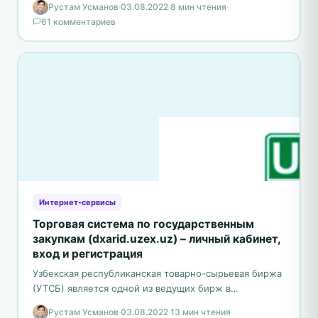
Рустам Усманов
·
03.08.2022
·
8 мин чтения
·
транспортировкой. В рамках…
61 комментариев
Интернет-сервисы
Торговая система по государственным
закупкам (dxarid.uzex.uz) – личный кабинет,
вход и регистрация
Узбекская республиканская товарно-сырьевая биржа
(УТСБ) является одной из ведущих бирж в
Центральной Азии и динамично развивающейся
Рустам Усманов
·
03.08.2022
·
13 мин чтения
·
товарной биржей в странах СНГ. Биржа…