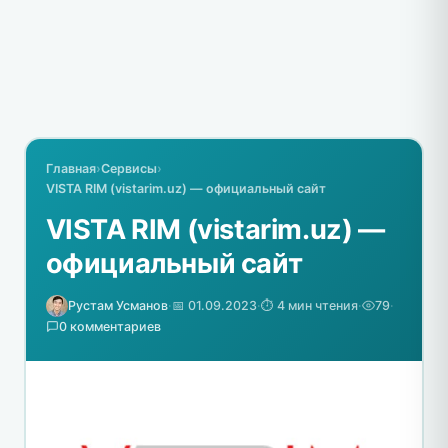
Главная
›
Сервисы
›
VISTA RIM (vistarim.uz) — официальный сайт
VISTA RIM (vistarim.uz) —
официальный сайт
Рустам Усманов
·
📅 01.09.2023
·
⏱️ 4 мин чтения
·
79
·
0 комментариев