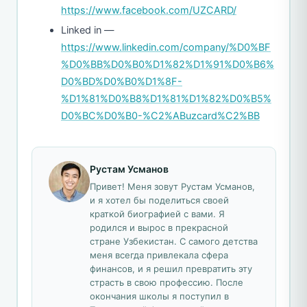
https://www.facebook.com/UZCARD/
Linked in —
https://www.linkedin.com/company/%D0%BF
%D0%BB%D0%B0%D1%82%D1%91%D0%B6%
D0%BD%D0%B0%D1%8F-
%D1%81%D0%B8%D1%81%D1%82%D0%B5%
D0%BC%D0%B0-%C2%ABuzcard%C2%BB
Рустам Усманов
Привет! Меня зовут Рустам Усманов,
и я хотел бы поделиться своей
краткой биографией с вами. Я
родился и вырос в прекрасной
стране Узбекистан. С самого детства
меня всегда привлекала сфера
финансов, и я решил превратить эту
страсть в свою профессию. После
окончания школы я поступил в