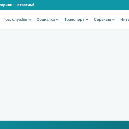
тариях — ответим!
Гос. службы
Социалка
Транспорт
Сервисы
Инт