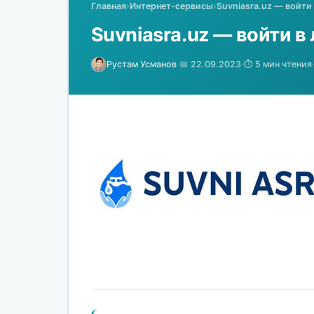
Главная
›
Интернет-сервисы
›
Suvniasra.uz — войти
Suvniasra.uz — войти в
Рустам Усманов
·
📅 22.09.2023
·
⏱️ 5 мин чтения