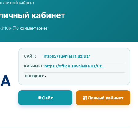
 в личный кабинет
 личный кабинет
·
106
·
0 комментариев
https://suvniasra.uz/uz/
САЙТ:
https://office.suvniasra.uz/uz/login
КАБИНЕТ:
ТЕЛЕФОН:
-
🌐 Сайт
🔐 Личный кабинет