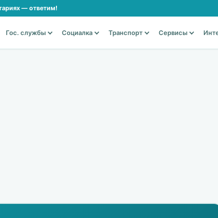
тариях — ответим!
Гос. службы
Социалка
Транспорт
Сервисы
Инт