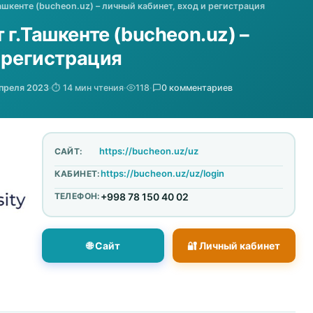
ашкенте (bucheon.uz) – личный кабинет, вход и регистрация
г.Ташкенте (bucheon.uz) –
и регистрация
апреля 2023
·
⏱️ 14 мин чтения
·
118
·
0 комментариев
https://bucheon.uz/uz
САЙТ:
https://bucheon.uz/uz/login
КАБИНЕТ:
ТЕЛЕФОН:
+998 78 150 40 02
🌐 Сайт
🔐 Личный кабинет