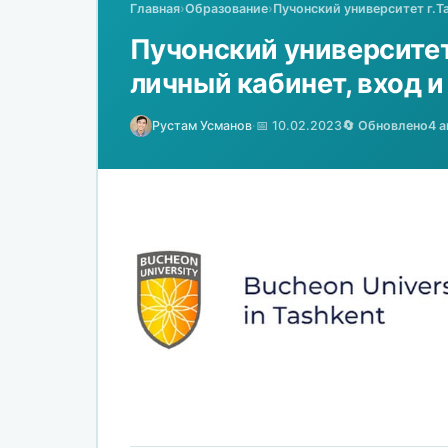
Главная
›
Образование
›
Пучонский университет г.Т
Пучонский университет 
личный кабинет, вход 
Рустам Усманов
·
📅 10.02.2023
🔄 Обновлено
4 