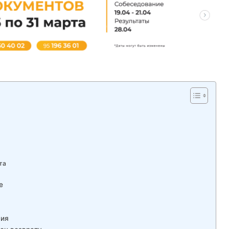
та
e
ния