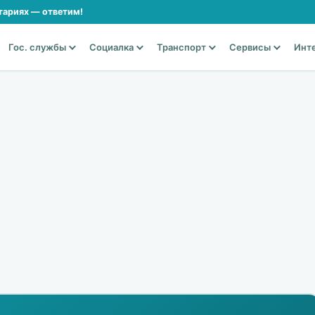
тариях — ответим!
Гос. службы
Социалка
Транспорт
Сервисы
Инт