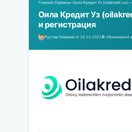
Главная
›
Сервисы
›
Оила Кредит Уз (oilakredit.uz)
Оила Кредит Уз (oilakre
и регистрация
Рустам Усманов
·
📅 28.03.2023
🔄 Обновлено
4 