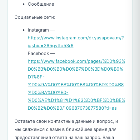
Сообщение
Социальные сети:
Instagram —
https://www.instagram.com/dr.yusupova.m/?
igshid=265gvtto53r6
Facebook —
https://www.facebook.com/pages/%D0%93%
D0%BB%D0%B0%D0%B7%D0%BD%D0%B0%
D1%8F-
%D0%9A%D0%BB%D0%B8%D0%BD%D0%B8
%D0%BA%D0%B0-
%D0%AE%D1%81%D1%83%D0%BF%D0%BE%
D0%B2%D0%B0/109687073877580?ti=as
Оставьте свои контактные данные и вопрос, и
мы свяжемся с вами в ближайшее время для
предоставления ответа на ваш запрос. Ваша