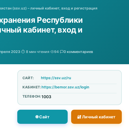
стан (ssv.uz) – личный кабинет, вход и регистрация
хранения Республики
ичный кабинет, вход и
апреля 2023
·
⏱️ 8 мин чтения
·
94
·
0 комментариев
https://ssv.uz/ru
САЙТ:
https://bemor.ssv.uz/login
КАБИНЕТ:
ТЕЛЕФОН:
1003
🌐 Сайт
🔐 Личный кабинет