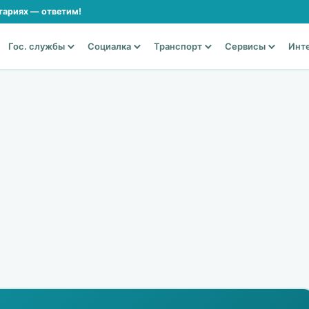
тариях — ответим!
Гос. службы
Социалка
Транспорт
Сервисы
Инт