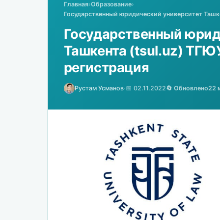
Главная
›
Образование
›
Государственный юридический университет Ташкен
Государственный юрид
Ташкента (tsul.uz) ТГЮ
регистрация
Рустам Усманов
·
📅 02.11.2022
🔄 Обновлено
22 