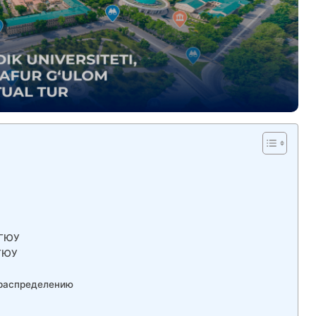
ТГЮУ
ТГЮУ
 распределению