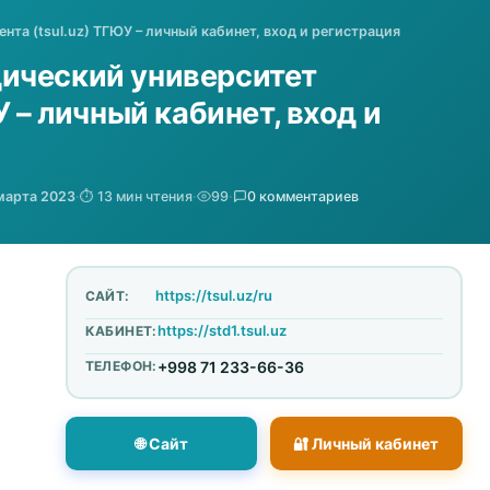
та (tsul.uz) ТГЮУ – личный кабинет, вход и регистрация
ический университет
У – личный кабинет, вход и
марта 2023
·
⏱️ 13 мин чтения
·
99
·
0 комментариев
https://tsul.uz/ru
САЙТ:
https://std1.tsul.uz
КАБИНЕТ:
ТЕЛЕФОН:
+998 71 233-66-36
🌐 Сайт
🔐 Личный кабинет