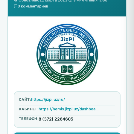
🔄 Обновлено
22 марта 2023
·
⏱️ 9 мин чтения
·
88
·
0 комментариев
https://jizpi.uz/ru/
САЙТ:
https://hemis.jizpi.uz/dashboard/login
КАБИНЕТ:
ТЕЛЕФОН:
8 (372) 2264605