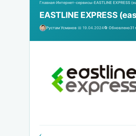
Главная
›
Интернет-сервисы
›
EASTLINE EXPRESS (ea
EASTLINE EXPRESS (eas
Рустам Усманов
·
📅 19.04.2024
🔄 Обновлено
31