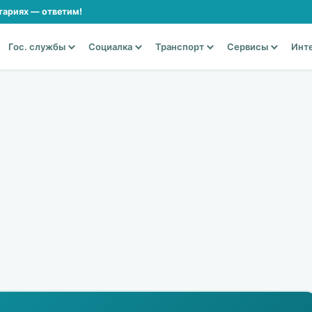
тариях — ответим!
Гос. службы
Социалка
Транспорт
Сервисы
Инт