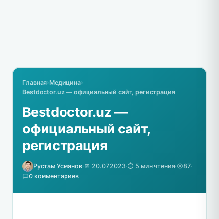
Главная
›
Медицина
›
Bestdoctor.uz — официальный сайт, регистрация
Bestdoctor.uz —
официальный сайт,
регистрация
Рустам Усманов
·
📅 20.07.2023
·
⏱️ 5 мин чтения
·
87
·
0 комментариев