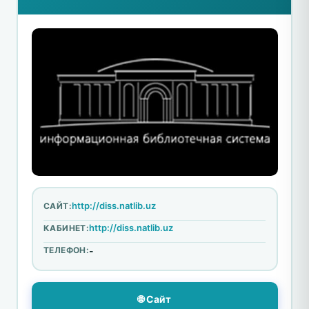
http://diss.natlib.uz
САЙТ:
http://diss.natlib.uz
КАБИНЕТ:
ТЕЛЕФОН:
-
🌐 Сайт