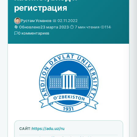
регистрация
Рустам Усманов
·
📅 02.11.2022
🔄 Обновлено
23 марта 2023
·
⏱️ 7 мин чтения
·
114
·
0 комментариев
https://adu.uz/ru
САЙТ: