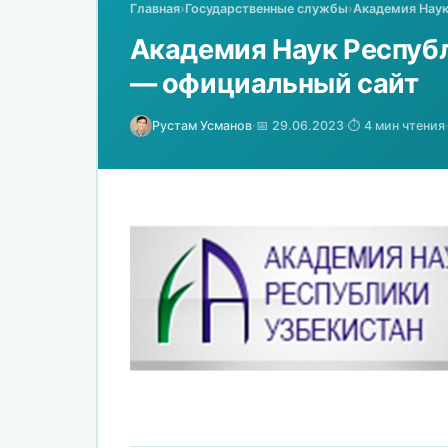
Главная
›
Государственные службы
›
Академия Наук
Академия Наук Республ
— официальный сайт
Рустам Усманов
·
📅 29.06.2023
·
⏱️ 4 мин чтения