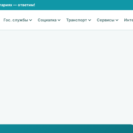
тариях — ответим!
Гос. службы
Социалка
Транспорт
Сервисы
Инт