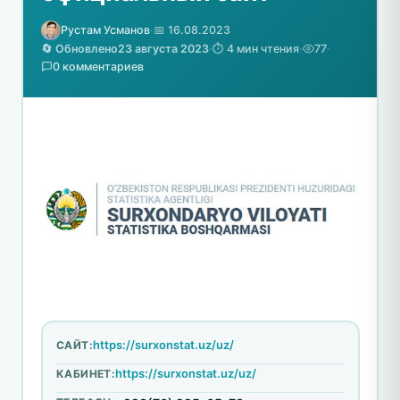
Рустам Усманов
·
📅 16.08.2023
🔄 Обновлено
23 августа 2023
·
⏱️ 4 мин чтения
·
77
·
0 комментариев
https://surxonstat.uz/uz/
САЙТ:
https://surxonstat.uz/uz/
КАБИНЕТ: