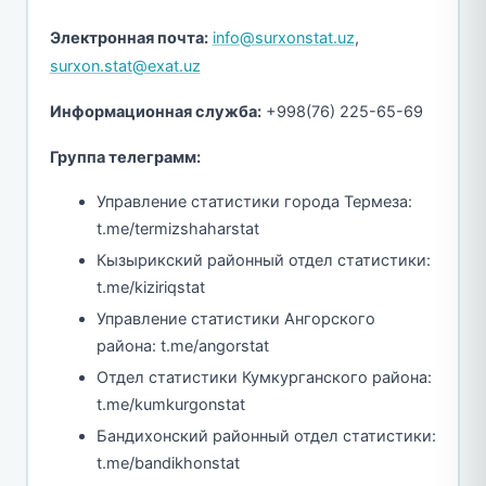
Электронная почта:
info@surxonstat.uz
,
surxon.stat@exat.uz
Информационная служба:
+998(76) 225-65-69
Группа телеграмм:
Управление статистики города Термеза:
t.me/termizshaharstat
Кызырикский районный отдел статистики:
t.me/kiziriqstat
Управление статистики Ангорского
района: t.me/angorstat
Отдел статистики Кумкурганского района:
t.me/kumkurgonstat
Бандихонский районный отдел статистики:
t.me/bandikhonstat