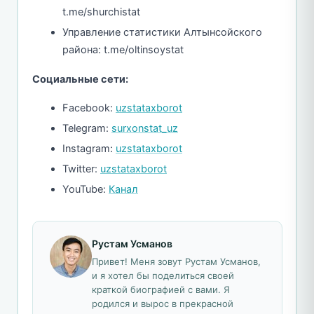
t.me/shurchistat
Управление статистики Алтынсойского
района: t.me/oltinsoystat
Социальные сети:
Facebook:
uzstataxborot
Telegram:
surxonstat_uz
Instagram:
uzstataxborot
Twitter:
uzstataxborot
YouTube:
Канал
Рустам Усманов
Привет! Меня зовут Рустам Усманов,
и я хотел бы поделиться своей
краткой биографией с вами. Я
родился и вырос в прекрасной