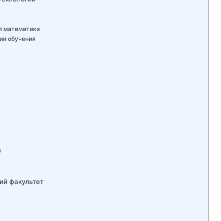
я математика
ии обучения
а
ий факультет