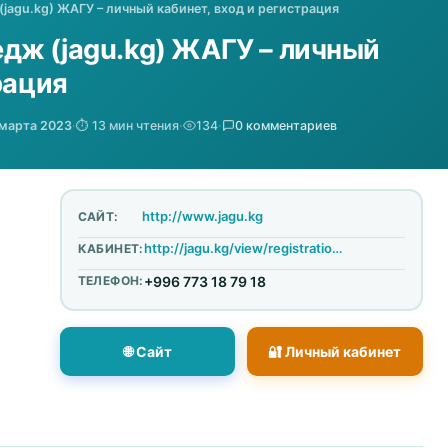
agu.kg) ЖАГУ – личный кабинет, вход и регистрация
дж (jagu.kg) ЖАГУ – личный
рация
марта 2023
·
⏱️ 13 мин чтения
·
134
·
0 комментариев
http://www.jagu.kg
САЙТ:
http://jagu.kg/view/registration#
КАБИНЕТ:
ТЕЛЕФОН:
+996 773 18 79 18
🌐 Сайт
🔐 Личный кабинет