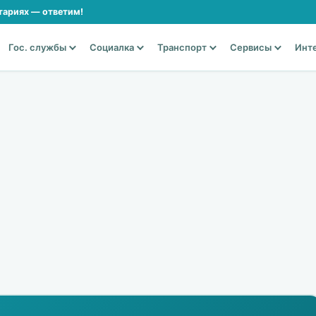
тариях — ответим!
Гос. службы
Социалка
Транспорт
Сервисы
Инт