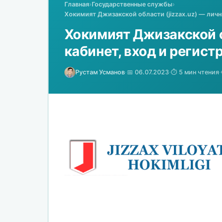
Главная
›
Государственные службы
›
Хокимият Джизакской области (jizzax.uz) — личн
Хокимият Джизакской о
кабинет, вход и регист
Рустам Усманов
·
📅 06.07.2023
·
⏱️ 5 мин чтения
·