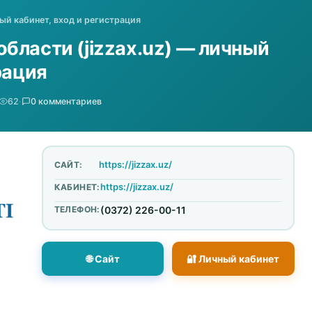
ый кабинет, вход и регистрация
бласти (jizzax.uz) — личный
рация
62
·
0 комментариев
https://jizzax.uz/
САЙТ:
https://jizzax.uz/
КАБИНЕТ:
ТЕЛЕФОН:
(0372) 226-00-11
🌐 Сайт
🔐 Личный кабинет