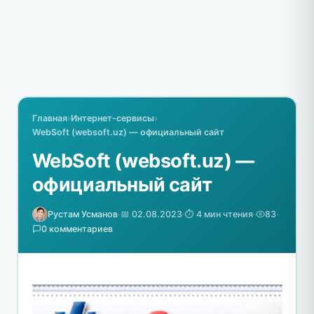
Главная
›
Интернет-сервисы
›
WebSoft (websoft.uz) — официальный сайт
WebSoft (websoft.uz) —
официальный сайт
Рустам Усманов
·
📅 02.08.2023
·
⏱️ 4 мин чтения
·
83
·
0 комментариев