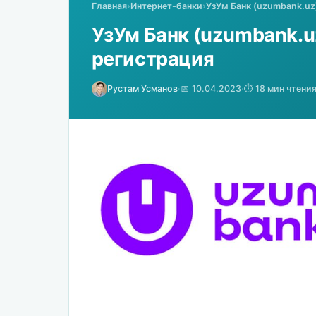
Главная
›
Интернет-банки
›
УзУм Банк (uzumbank.uz
УзУм Банк (uzumbank.uz
регистрация
Рустам Усманов
·
📅 10.04.2023
·
⏱️ 18 мин чтени