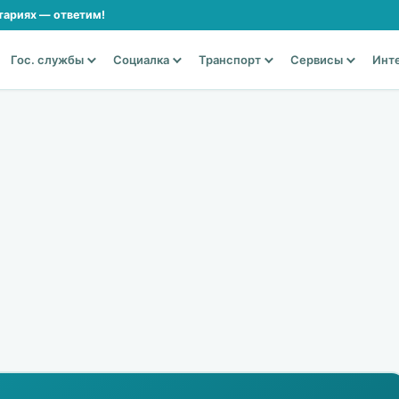
тариях — ответим!
Гос. службы
Социалка
Транспорт
Сервисы
Инт