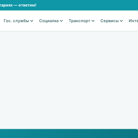
тариях — ответим!
Гос. службы
Социалка
Транспорт
Сервисы
Инт