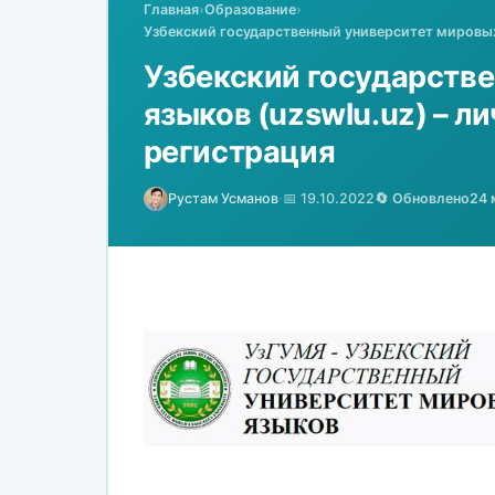
Главная
›
Образование
›
Узбекский государственный университет мировых 
Узбекский государств
языков (uzswlu.uz) – л
регистрация
Рустам Усманов
·
📅 19.10.2022
🔄 Обновлено
24 