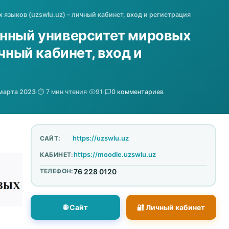
языков (uzswlu.uz) – личный кабинет, вход и регистрация
енный университет мировых
ичный кабинет, вход и
марта 2023
·
⏱️ 7 мин чтения
·
91
·
0 комментариев
https://uzswlu.uz
САЙТ:
https://moodle.uzswlu.uz
КАБИНЕТ:
ТЕЛЕФОН:
76 228 0120
🌐 Сайт
🔐 Личный кабинет