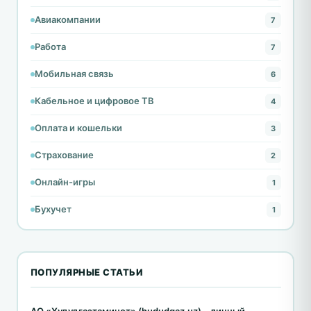
Авиакомпании
7
Работа
7
Мобильная связь
6
Кабельное и цифровое ТВ
4
Оплата и кошельки
3
Страхование
2
Онлайн-игры
1
Бухучет
1
ПОПУЛЯРНЫЕ СТАТЬИ
АО «Худудгазтаминот» (hududgaz.uz) – личный