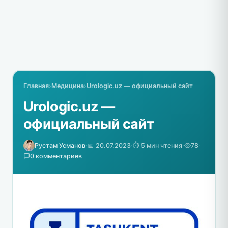
Главная
›
Медицина
›
Urologic.uz — официальный сайт
Urologic.uz —
официальный сайт
Рустам Усманов
·
📅 20.07.2023
·
⏱️ 5 мин чтения
·
78
·
0 комментариев