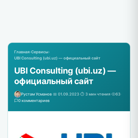
Главная
›
Сервисы
›
UBI Consulting (ubi.uz) — официальный сайт
UBI Consulting (ubi.uz) —
официальный сайт
Рустам Усманов
·
📅 01.09.2023
·
⏱️ 3 мин чтения
·
63
·
0 комментариев