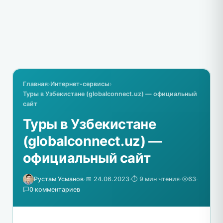
Главная
›
Интернет-сервисы
›
Туры в Узбекистане (globalconnect.uz) — официальный
сайт
Туры в Узбекистане
(globalconnect.uz) —
официальный сайт
Рустам Усманов
·
📅 24.06.2023
·
⏱️ 9 мин чтения
·
63
·
0 комментариев