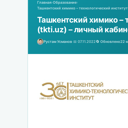
Главная
›
Образование
›
Ташкентский химико – технологический институт (
Ташкентский химико – 
(tkti.uz) – личный каби
Рустам Усманов
·
📅 07.11.2022
🔄 Обновлено
22 