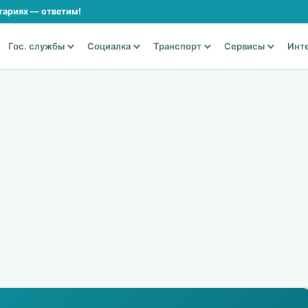
тариях — ответим!
Гос. службы
Социалка
Транспорт
Сервисы
Инт