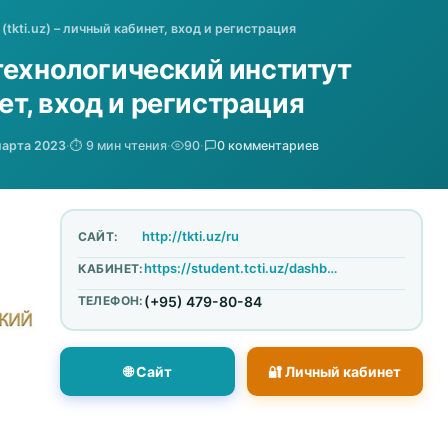
tkti.uz) – личный кабинет, вход и регистрация
технологический институт
нет, вход и регистрация
марта 2023
·
⏱️ 9 мин чтения
·
90
·
0 комментариев
http://tkti.uz/ru
САЙТ:
https://student.tcti.uz/dashboard/login
КАБИНЕТ:
ТЕЛЕФОН:
(+95) 479-80-84
🌐 Сайт
🔐 Личный кабинет