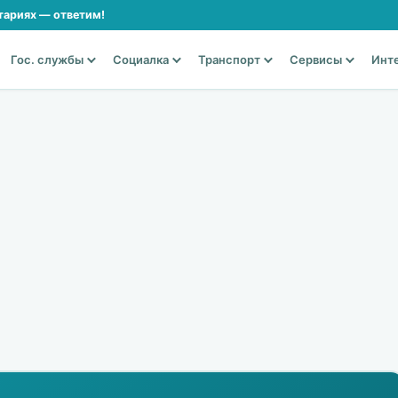
тариях — ответим!
Гос. службы
Социалка
Транспорт
Сервисы
Инт