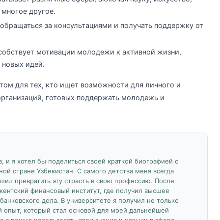
 многое другое.
обращаться за консультациями и получать поддержку от
собствует мотивации молодежи к активной жизни,
 новых идей.
том для тех, кто ищет возможности для личного и
 организаций, готовых поддержать молодежь и
, и я хотел бы поделиться своей краткой биографией с
ной стране Узбекистан. С самого детства меня всегда
ешил превратить эту страсть в свою профессию. После
кентский финансовый институт, где получил высшее
банковского дела. В университете я получил не только
й опыт, который стал основой для моей дальнейшей
я я решил использовать свои знания и навыки в сфере