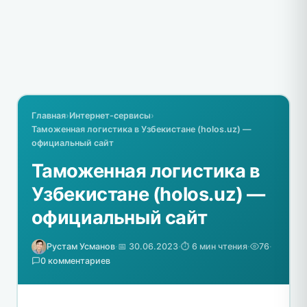
Главная
›
Интернет-сервисы
›
Таможенная логистика в Узбекистане (holos.uz) —
официальный сайт
Таможенная логистика в
Узбекистане (holos.uz) —
официальный сайт
Рустам Усманов
·
📅 30.06.2023
·
⏱️ 6 мин чтения
·
76
·
0 комментариев