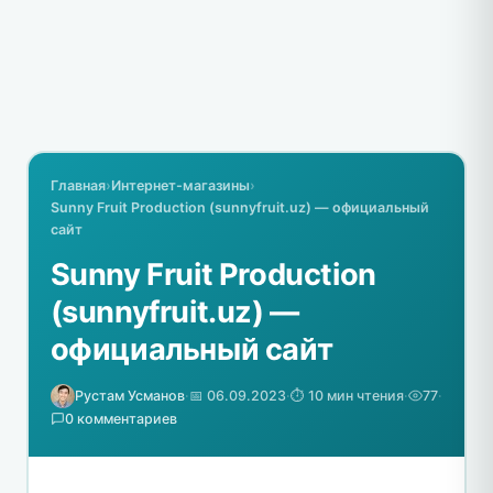
Главная
›
Интернет-магазины
›
Sunny Fruit Production (sunnyfruit.uz) — официальный
сайт
Sunny Fruit Production
(sunnyfruit.uz) —
официальный сайт
Рустам Усманов
·
📅 06.09.2023
·
⏱️ 10 мин чтения
·
77
·
0 комментариев