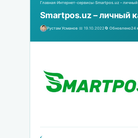
Главная
›
Интернет-сервисы
›
Smartpos.uz – личный
Smartpos.uz – личный к
Рустам Усманов
·
📅 19.10.2022
🔄 Обновлено
24 