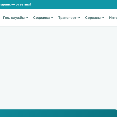
тариях — ответим!
Гос. службы
Социалка
Транспорт
Сервисы
Инт