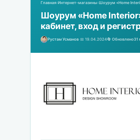
Главная
›
Интернет-магазины
›
Шоурум «Home Interi
Шоурум «Home Interior»
кабинет, вход и регист
Рустам Усманов
·
📅 19.04.2024
🔄 Обновлено
31