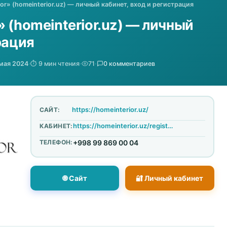
or» (homeinterior.uz) — личный кабинет, вход и регистрация
 (homeinterior.uz) — личный
рация
 мая 2024
·
⏱️ 9 мин чтения
·
71
·
0 комментариев
https://homeinterior.uz/
САЙТ:
https://homeinterior.uz/registraciya
КАБИНЕТ:
ТЕЛЕФОН:
+998 99 869 00 04
🌐 Сайт
🔐 Личный кабинет