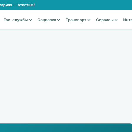
тариях — ответим!
Гос. службы
Социалка
Транспорт
Сервисы
Инт