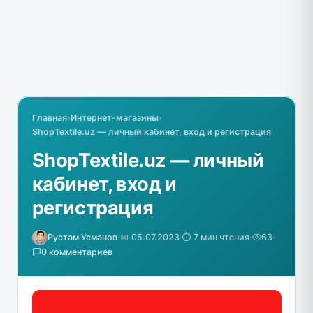
Главная
›
Интернет-магазины
›
ShopTextile.uz — личный кабинет, вход и регистрация
ShopTextile.uz — личный
кабинет, вход и
регистрация
Рустам Усманов
·
📅 05.07.2023
·
⏱️ 7 мин чтения
·
63
·
0 комментариев