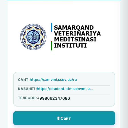
https://samvmi.ssuv.uz/ru
САЙТ:
https://student.otmsamvmi.uz/dashboard/login
КАБИНЕТ:
ТЕЛЕФОН:
+998662347686
🌐 Сайт