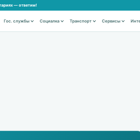
тариях — ответим!
Гос. службы
Социалка
Транспорт
Сервисы
Инт