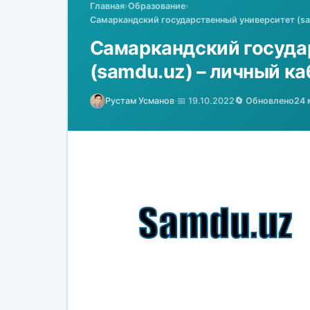
Главная
›
Образование
›
Самаркандский государственный университет (sam
Самаркандский госуда
(samdu.uz) – личный ка
Рустам Усманов
·
📅 19.10.2022
🔄 Обновлено
24 