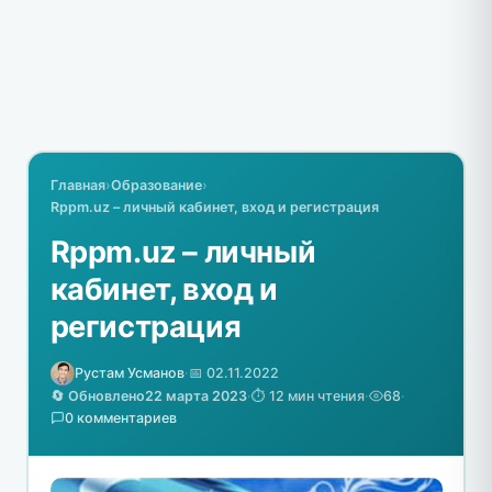
Главная
›
Образование
›
Rppm.uz – личный кабинет, вход и регистрация
Rppm.uz – личный
кабинет, вход и
регистрация
Рустам Усманов
·
📅 02.11.2022
🔄 Обновлено
22 марта 2023
·
⏱️ 12 мин чтения
·
68
·
0 комментариев