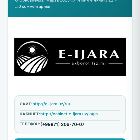
🔄 Обновлено
21 марта 2023
·
⏱️ 14 мин чтения
·
224
·
0 комментариев
http://e-ijara.uz/ru/
САЙТ:
http://cabinet.e-ijara.uz/login
КАБИНЕТ:
ТЕЛЕФОН:
(+99871) 206-70-07