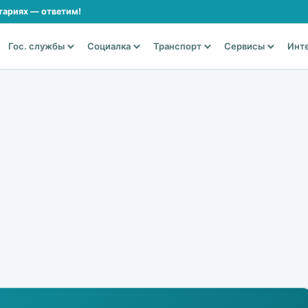
тариях — ответим!
Гос. службы
Социалка
Транспорт
Сервисы
Инт