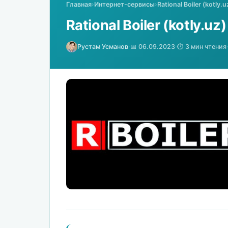
Главная
›
Интернет-сервисы
›
Rational Boiler (kotl
Rational Boiler (kotly.
Рустам Усманов
·
📅 06.09.2023
·
⏱️ 3 мин чтения