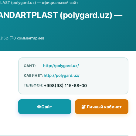
AST (polygard.uz) — официальный сайт
NDARTPLAST (polygard.uz) —
52
·
0 комментариев
http://polygard.uz/
САЙТ:
http://polygard.uz/
КАБИНЕТ:
ТЕЛЕФОН:
+998(98) 115-68-00
🌐 Сайт
🔐 Личный кабинет