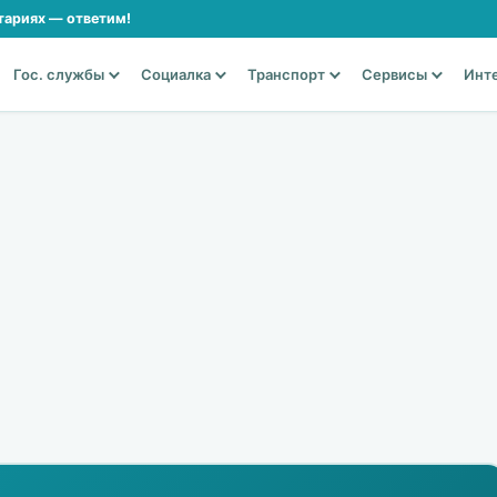
тариях — ответим!
Гос. службы
Социалка
Транспорт
Сервисы
Инт