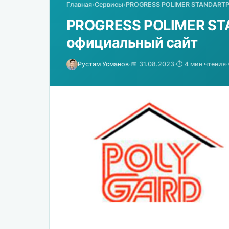
Главная
›
Сервисы
›
PROGRESS POLIMER STANDARTPL
PROGRESS POLIMER STA
официальный сайт
Рустам Усманов
·
📅 31.08.2023
·
⏱️ 4 мин чтения
·