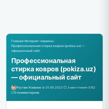
Главная
›
Интернет-сервисы
›
Профессиональная стирка ковров (pokiza.uz) —
официальный сайт
Профессиональная
стирка ковров (pokiza.uz)
— официальный сайт
Рустам Усманов
·
📅 01.09.2023
·
⏱️ 3 мин чтения
·
62
·
0 комментариев