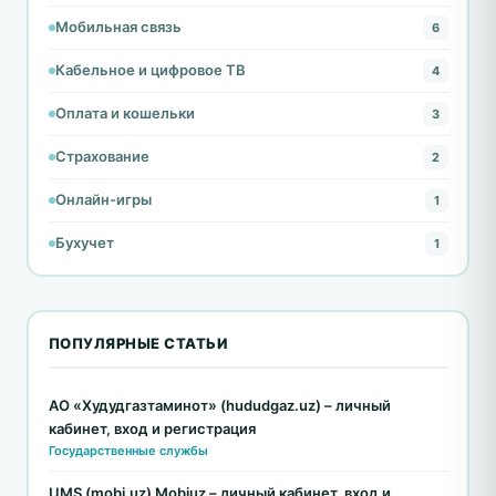
Мобильная связь
6
Кабельное и цифровое ТВ
4
Оплата и кошельки
3
Страхование
2
Онлайн-игры
1
Бухучет
1
ПОПУЛЯРНЫЕ СТАТЬИ
АО «Худудгазтаминот» (hududgaz.uz) – личный
кабинет, вход и регистрация
Государственные службы
UMS (mobi.uz) Mobiuz – личный кабинет, вход и