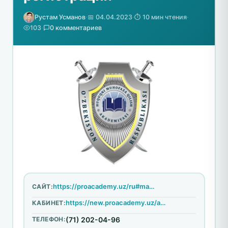
Рустам Усманов
·
📅 04.04.2023
·
⏱️ 10 мин чтения
·
103
·
0 комментариев
https://proacademy.uz/ru#main_section
САЙТ:
https://new.proacademy.uz/auth/login?params=no-animate
КАБИНЕТ:
ТЕЛЕФОН:
(71) 202-04-96