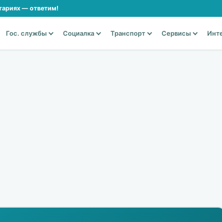
тариях — ответим!
Гос. службы
Социалка
Транспорт
Сервисы
Инт