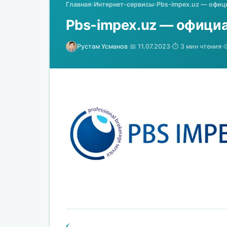
Главная
›
Интернет-сервисы
›
Pbs-impex.uz — офиц
Pbs-impex.uz — офици
Рустам Усманов
·
📅 11.07.2023
·
⏱️ 3 мин чтения
·