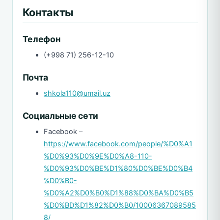
Контакты
Телефон
(+998 71) 256-12-10
Почта
shkola110@umail.uz
Социальные сети
Facebook –
https://www.facebook.com/people/%D0%A1
%D0%93%D0%9E%D0%A8-110-
%D0%93%D0%BE%D1%80%D0%BE%D0%B4
%D0%B0-
%D0%A2%D0%B0%D1%88%D0%BA%D0%B5
%D0%BD%D1%82%D0%B0/10006367089585
8/