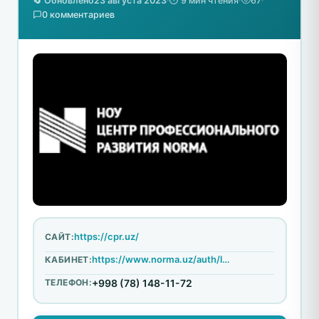
🔄 Обновлено
23 августа 2023
·
⏱️ 9 мин чтения
·
67
·
0 комментариев
https://cpr.uz/
САЙТ:
https://www.norma.uz/auth/login
КАБИНЕТ:
ТЕЛЕФОН:
+998 (78) 148-11-72