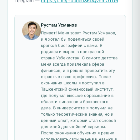
Telegram —
https://t.me/+dcbeoS6DQvhmOTU6
Рустам Усманов
Привет! Меня зовут Рустам Усманов,
и я хотел бы поделиться своей
краткой биографией с вами. Я
родился и вырос в прекрасной
стране Узбекистан. С самого детства
меня всегда привлекала сфера
финансов, и я решил превратить эту
страсть в свою профессию. После
окончания школы я поступил в
Ташкентский финансовый институт,
где получил высшее образование в
области финансов и банковского
дела. В университете я получил не
только теоретические знания, но и
ценный опыт, который стал основой
для моей дальнейшей карьеры.
После окончания обучения я решил
использовать свои знания и навыки в