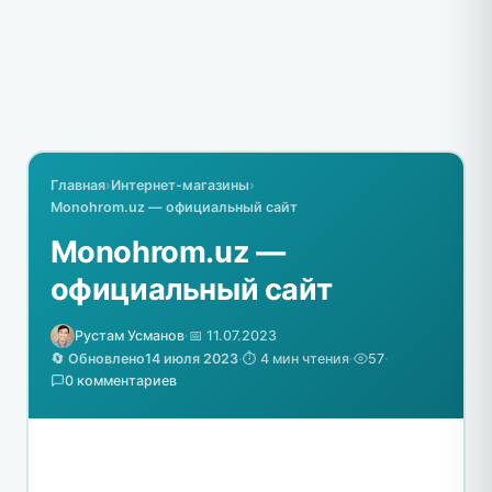
Главная
›
Интернет-магазины
›
Monohrom.uz — официальный сайт
Monohrom.uz —
официальный сайт
Рустам Усманов
·
📅 11.07.2023
🔄 Обновлено
14 июля 2023
·
⏱️ 4 мин чтения
·
57
·
0 комментариев