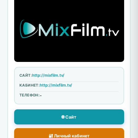
http://mixfilm.tv/
САЙТ:
http://mixfilm.tv/
КАБИНЕТ:
ТЕЛЕФОН:
-
🌐 Сайт
🔐 Личный кабинет